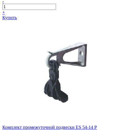
-
+
Купить
Комплект промежуточной подвески ES 54-14 P