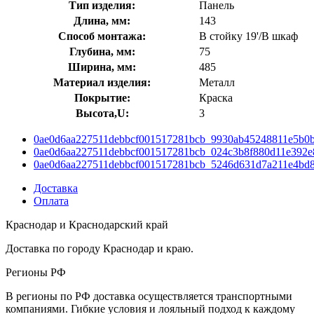
Тип изделия:
Панель
Длина, мм:
143
Способ монтажа:
В стойку 19'/В шкаф
Глубина, мм:
75
Ширина, мм:
485
Материал изделия:
Металл
Покрытие:
Краска
Высота,U:
3
0ae0d6aa227511debbcf001517281bcb_9930ab45248811e5b0b
0ae0d6aa227511debbcf001517281bcb_024c3b8f880d11e392e
0ae0d6aa227511debbcf001517281bcb_5246d631d7a211e4bd8
Доставка
Оплата
Краснодар и Краснодарский край
Доставка по городу Краснодар и краю.
Регионы РФ
В регионы по РФ доставка осуществляется транспортными
компаниями. Гибкие условия и лояльный подход к каждому