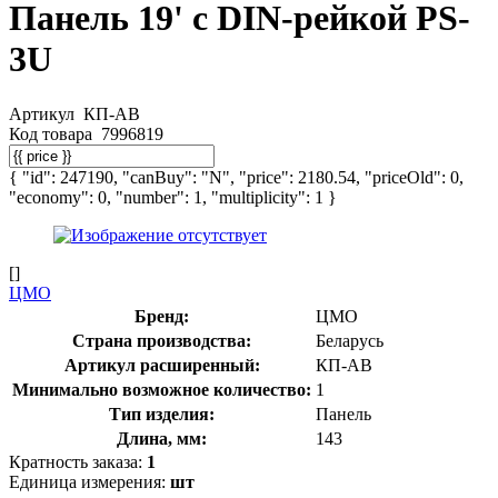
Панель 19' с DIN-рейкой PS-
3U
Артикул
КП-АВ
Код товара
7996819
{ "id": 247190, "canBuy": "N", "price": 2180.54, "priceOld": 0,
"economy": 0, "number": 1, "multiplicity": 1 }
[]
ЦМО
Бренд:
ЦМО
Страна производства:
Беларусь
Артикул расширенный:
КП-АВ
Минимально возможное количество:
1
Тип изделия:
Панель
Длина, мм:
143
Кратность заказа:
1
Единица измерения:
шт