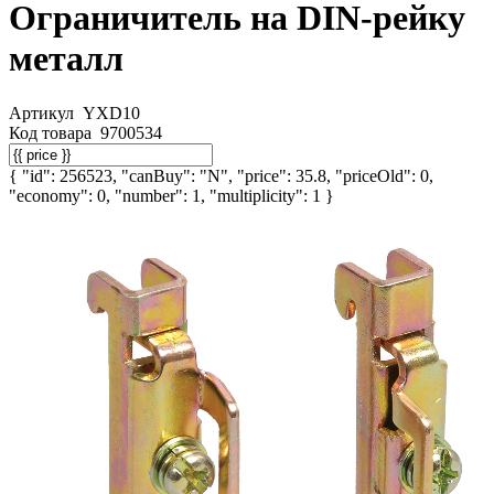
Ограничитель на DIN-рейку
металл
Артикул
YXD10
Код товара
9700534
{ "id": 256523, "canBuy": "N", "price": 35.8, "priceOld": 0,
"economy": 0, "number": 1, "multiplicity": 1 }