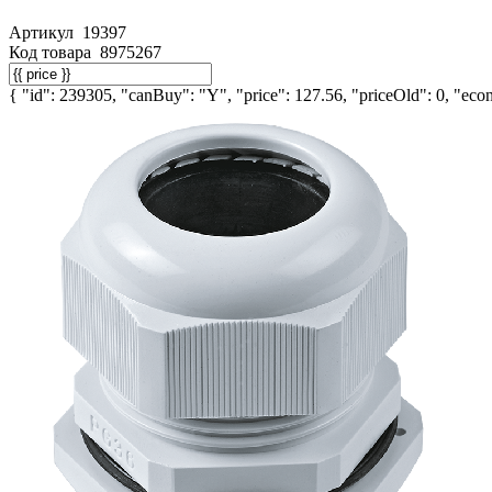
Артикул
19397
Код товара
8975267
{ "id": 239305, "canBuy": "Y", "price": 127.56, "priceOld": 0, "econ