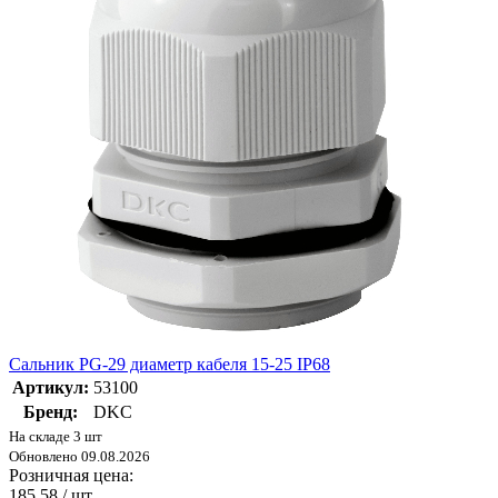
Сальник PG-29 диаметр кабеля 15-25 IP68
Артикул:
53100
Бренд:
DKC
На складе 3 шт
Обновлено 09.08.2026
Розничная цена:
185.58
/ шт