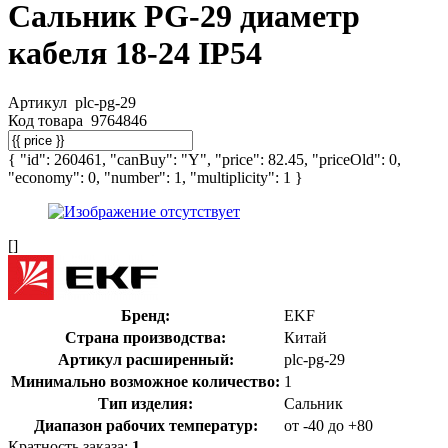
Сальник PG-29 диаметр
кабеля 18-24 IP54
Артикул
plc-pg-29
Код товара
9764846
{ "id": 260461, "canBuy": "Y", "price": 82.45, "priceOld": 0,
"economy": 0, "number": 1, "multiplicity": 1 }
[]
Бренд:
EKF
Страна производства:
Китай
Артикул расширенный:
plc-pg-29
Минимально возможное количество:
1
Тип изделия:
Сальник
Диапазон рабочих температур:
от -40 до +80
Кратность заказа:
1