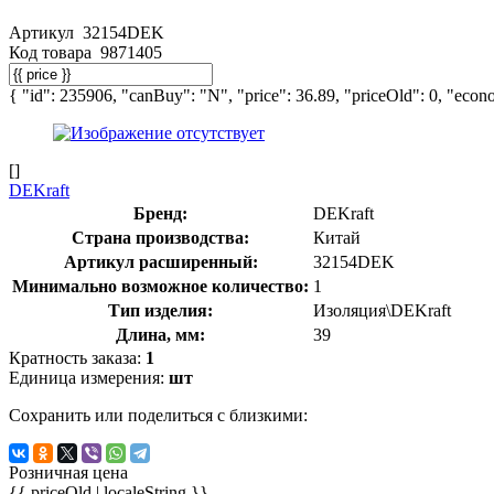
Артикул
32154DEK
Код товара
9871405
{ "id": 235906, "canBuy": "N", "price": 36.89, "priceOld": 0, "econo
[]
DEKraft
Бренд:
DEKraft
Страна производства:
Китай
Артикул расширенный:
32154DEK
Минимально возможное количество:
1
Тип изделия:
Изоляция\DEKraft
Длина, мм:
39
Кратность заказа:
1
Единица измерения:
шт
Сохранить или поделиться с близкими:
Розничная цена
{{ priceOld | localeString }}