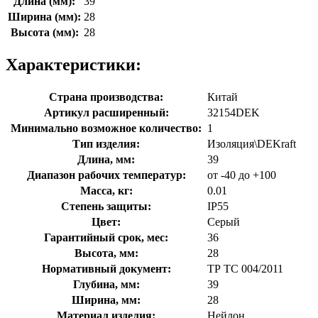
Длина (мм):
39
Ширина (мм):
28
Высота (мм):
28
Характеристики:
Страна производства:
Китай
Артикул расширенный:
32154DEK
Минимально возможное количество:
1
Тип изделия:
Изоляция\DEKraft
Длина, мм:
39
Диапазон рабочих температур:
от -40 до +100
Масса, кг:
0.01
Степень защиты:
IP55
Цвет:
Серый
Гарантийный срок, мес:
36
Высота, мм:
28
Нормативный документ:
ТР ТС 004/2011
Глубина, мм:
39
Ширина, мм:
28
Материал изделия:
Нейлон