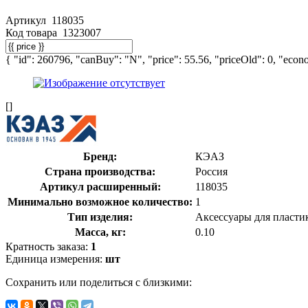
Артикул
118035
Код товара
1323007
{ "id": 260796, "canBuy": "N", "price": 55.56, "priceOld": 0, "econo
[]
Бренд:
КЭАЗ
Страна производства:
Россия
Артикул расширенный:
118035
Минимально возможное количество:
1
Тип изделия:
Аксессуары для пласти
Масса, кг:
0.10
Кратность заказа:
1
Единица измерения:
шт
Сохранить или поделиться с близкими: