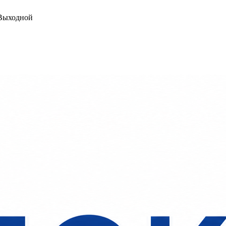
ыходной