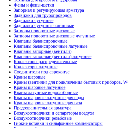
Фены и фены-щетки
Запорная и регулирующая арматура
Задвижки для трубопроводов
Задвижки чугунные
Задвижки чугунные клиновые
Затворы поворотные дисковые
Затворы поворотные дисковые чугунные
Клапаны балансировочные
Клапаны балансировочные латунные
Клапаны запорные (вентили)
Клапаны запорные (вентили) латунные
Коллекторы распределительные
Коллекторы латунные
Соединители под евроконус
Краны шаровые
Краны (вентили) для подключения бытовых приборов, 
Краны шаровые латунные
Краны латунные водоразборные
Краны шаровые латунные для воды
Краны шаровые латунные для газа
Предохранительная арматура
Воздухоотводчики и сепараторы воздуха
Воздухоотводчики резьбовые
Гибкие вставки и сильфонные компенсаторы