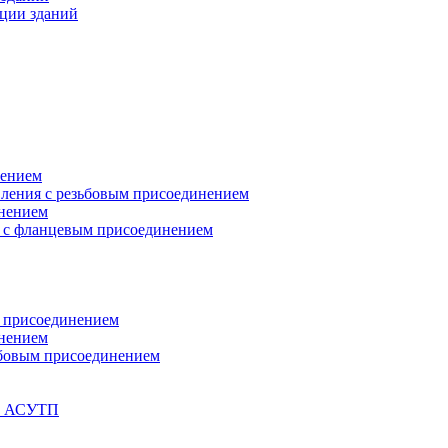
ции зданий
нением
вления с резьбовым присоединением
инением
я с фланцевым присоединением
м присоединением
инением
ьбовым присоединением
ти АСУТП