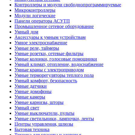
Контроллеры и модули свободнопрограммируемые
Микроконтроллеры
Модули логические
Панели оператора АСУТП
Промышленное сетевое оборудование
Умный дом
Аксессуары к умным устройствам
Умное электроснабжение
Умные реле, таймеры
Умные розетки, сетевые фильтры
Умные колонки, голосовые помощники
Умный климат, отопление, водоснабжение
Умные краны с электроприводом
Умные терморегуляторы теплого пола
Умный комфорт, безопасность
Умные датчики
Умные домофоны
Умные камеры
Умные карнизы, шторы
Умный свет
Умные выключатели, пульты
Умные светильники, лампочки, ленты
Центры управления, шлюзы
Бытовая техника
Техника для красоты и здоровья