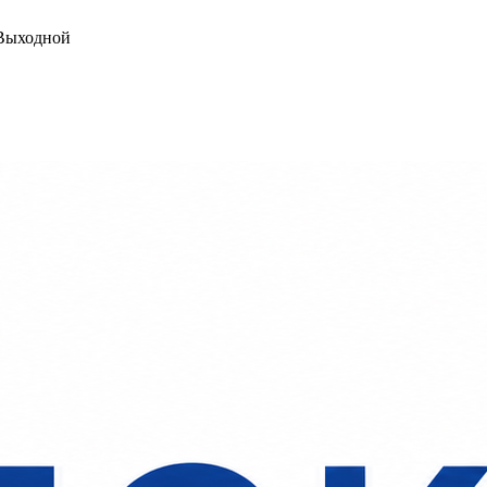
ыходной