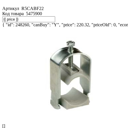
Артикул
R5CABF22
Код товара
5475900
{ "id": 248260, "canBuy": "Y", "price": 220.32, "priceOld": 0, "econ
[]