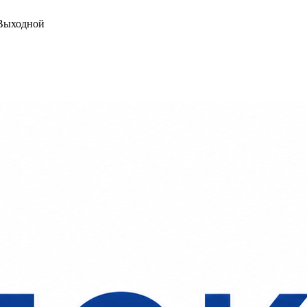
ыходной