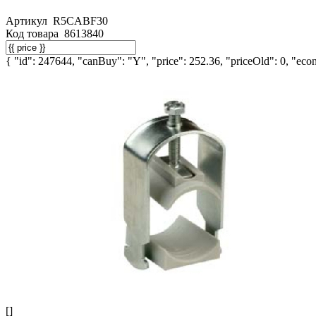
Артикул
R5CABF30
Код товара
8613840
{ "id": 247644, "canBuy": "Y", "price": 252.36, "priceOld": 0, "econ
[]