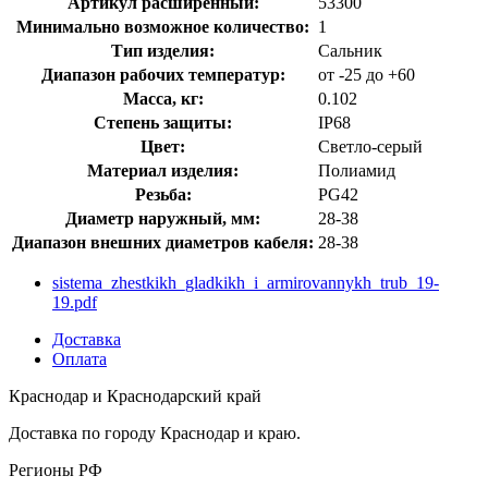
Артикул расширенный:
53300
Минимально возможное количество:
1
Тип изделия:
Сальник
Диапазон рабочих температур:
от -25 до +60
Масса, кг:
0.102
Степень защиты:
IP68
Цвет:
Светло-серый
Материал изделия:
Полиамид
Резьба:
PG42
Диаметр наружный, мм:
28-38
Диапазон внешних диаметров кабеля:
28-38
sistema_zhestkikh_gladkikh_i_armirovannykh_trub_19-
19.pdf
Доставка
Оплата
Краснодар и Краснодарский край
Доставка по городу Краснодар и краю.
Регионы РФ