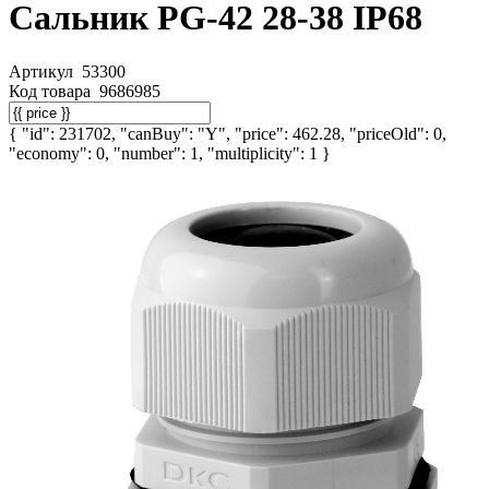
Сальник PG-42 28-38 IP68
Артикул
53300
Код товара
9686985
{ "id": 231702, "canBuy": "Y", "price": 462.28, "priceOld": 0,
"economy": 0, "number": 1, "multiplicity": 1 }