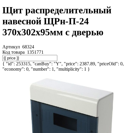
Щит распределительный
навесной ЩРн-П-24
370х302х95мм с дверью
Артикул
68324
Код товара
1351771
{ "id": 253315, "canBuy": "Y", "price": 2387.89, "priceOld": 0,
"economy": 0, "number": 1, "multiplicity": 1 }