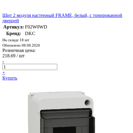
Щит 2 модуля настенный FRAME, белый, с тонированной
дверцей
Артикул:
F02W0WD
Бренд:
DKC
На складе 18 шт
Обновлено 08.08.2026
Розничная цена:
218.69
/ шт
-
+
Купить