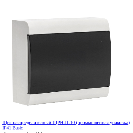
Щит распределителный ЩРН-П-10 (промышленная упаковка)
IP41 Basic