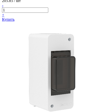
205.85
/ шт
-
+
Купить