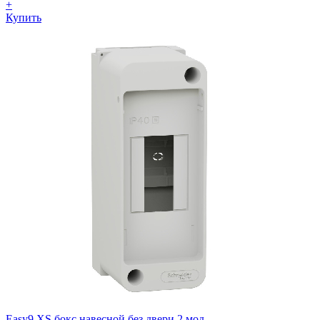
+
Купить
Easy9 XS бокс навесной без двери 2 мод.