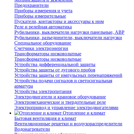
Предохранители
Приборы измерения и учета
Приборы измерительные
Пускатели, контакторы и аксессуары к ним
Реле и релейная автоматика
Рубильники, выключатели нагрузки панельные, АВР
Рубильники, разъединители, выключатели нагрузки
Специальное оборудование
Счетчики электроэнергии
Трансформаторы низковольтные
Трансформаторы низковольтные
Устройства дифференциальной защиты
Устройства защиты от дугового пробоя
Устройства защиты от импульсных перенапряжений
Устройства подачи сигналов и светосигнальная
арматура
Устройства электропитания
Электродвигатели и крановое оборудование
Электромеханические и твердотельные реле
Электропривод и управление электродвигателями
Отопление и климат
Бытовая вентиляция и климат
Вентиляционные решетки и воздухораспределители
Водонагреватели