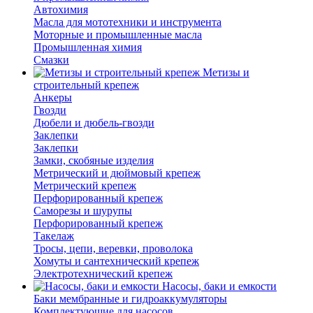
Автохимия
Масла для мототехники и инструмента
Моторные и промышленные масла
Промышленная химия
Смазки
Метизы и
строительный крепеж
Анкеры
Гвозди
Дюбели и дюбель-гвозди
Заклепки
Заклепки
Замки, скобяные изделия
Метрический и дюймовый крепеж
Метрический крепеж
Перфорированный крепеж
Саморезы и шурупы
Перфорированный крепеж
Такелаж
Тросы, цепи, веревки, проволока
Хомуты и сантехнический крепеж
Электротехнический крепеж
Насосы, баки и емкости
Баки мембранные и гидроаккумуляторы
Комплектующие для насосов