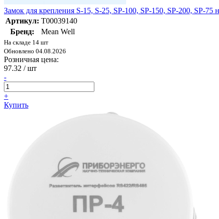
Замок для крепления S-15, S-25, SP-100, SP-150, SP-200, SP-75 
Артикул:
Т00039140
Бренд:
Mean Well
На складе 14 шт
Обновлено 04.08.2026
Розничная цена:
97.32
/ шт
-
+
Купить