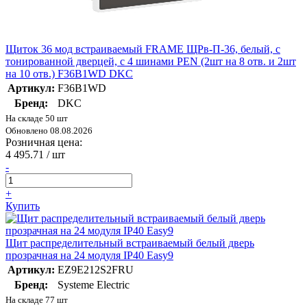
Щиток 36 мод встраиваемый FRAME ЩРв-П-36, белый, с
тонированной дверцей, с 4 шинами PEN (2шт на 8 отв. и 2шт
на 10 отв.) F36B1WD DKC
Артикул:
F36B1WD
Бренд:
DKC
На складе 50 шт
Обновлено 08.08.2026
Розничная цена:
4 495.71
/ шт
-
+
Купить
Щит распределительный встраиваемый белый дверь
прозрачная на 24 модуля IP40 Easy9
Артикул:
EZ9E212S2FRU
Бренд:
Systeme Electric
На складе 77 шт