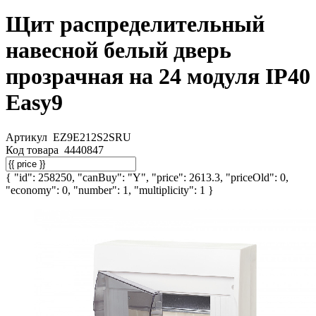
Щит распределительный
навесной белый дверь
прозрачная на 24 модуля IP40
Easy9
Артикул
EZ9E212S2SRU
Код товара
4440847
{ "id": 258250, "canBuy": "Y", "price": 2613.3, "priceOld": 0,
"economy": 0, "number": 1, "multiplicity": 1 }