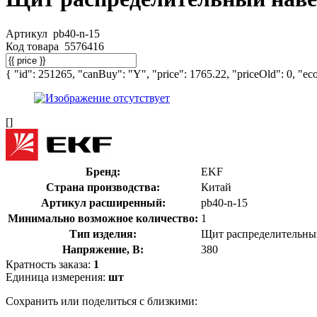
Артикул
pb40-n-15
Код товара
5576416
{ "id": 251265, "canBuy": "Y", "price": 1765.22, "priceOld": 0, "eco
[]
Бренд:
EKF
Страна производства:
Китай
Артикул расширенный:
pb40-n-15
Минимально возможное количество:
1
Тип изделия:
Щит распределительны
Напряжение, В:
380
Кратность заказа:
1
Единица измерения:
шт
Сохранить или поделиться с близкими: