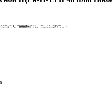
nomy": 0, "number": 1, "multiplicity": 1 }
й