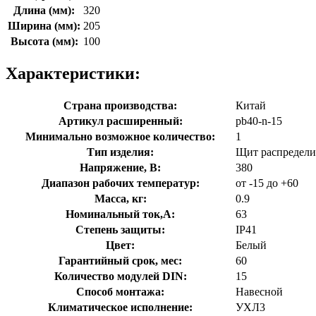
Длина (мм):
320
Ширина (мм):
205
Высота (мм):
100
Характеристики:
Страна производства:
Китай
Артикул расширенный:
pb40-n-15
Минимально возможное количество:
1
Тип изделия:
Щит распредел
Напряжение, В:
380
Диапазон рабочих температур:
от -15 до +60
Масса, кг:
0.9
Номинальный ток,А:
63
Степень защиты:
IP41
Цвет:
Белый
Гарантийный срок, мес:
60
Количество модулей DIN:
15
Способ монтажа:
Навесной
Климатическое исполнение:
УХЛ3