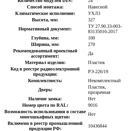
Количество модулей DIN:
24
Способ монтажа:
Навесной
Климатическое исполнение:
УХЛ3
Высота, мм:
327
ТУ 27.90.33-003-
Нормативный документ:
83135016-2017
Глубина, мм:
100
Ширина, мм:
270
Рекомендованный проектный
Да
ассортимент:
Материал изделия:
Пластик
Код в реестре радиоэлектронной
РЭ-226/19
продукции:
Комплектность:
Некомплектный
Пластик,
Дверь:
прозрачная
Наличие замка:
Нет
Номер цвета по RAL:
9016
Возможность использования в составе
Нет
многошкафных щитов:
Включено в реестр промышленной
10436844
продукции РФ: