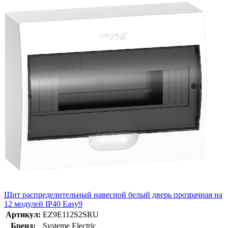
Щит распределительный навесной белый дверь прозрачная на
12 модулей IP40 Easy9
Артикул:
EZ9E112S2SRU
Бренд:
Systeme Electric