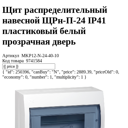
Щит распределительный
навесной ЩРн-П-24 IP41
пластиковый белый
прозрачная дверь
Артикул
MKP12-N-24-40-10
Код товара
9741584
{ "id": 250396, "canBuy": "N", "price": 2889.39, "priceOld": 0,
"economy": 0, "number": 1, "multiplicity": 1 }