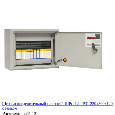
Щит распределительный навесной ЩРн-12з IP31 220х300х120
с замком
Артикул:
mb21-12