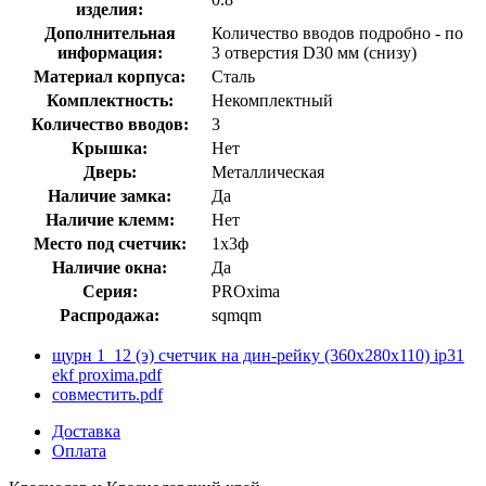
изделия:
Дополнительная
Количество вводов подробно - по
информация:
3 отверстия D30 мм (снизу)
Материал корпуса:
Сталь
Комплектность:
Некомплектный
Количество вводов:
3
Крышка:
Нет
Дверь:
Металлическая
Наличие замка:
Да
Наличие клемм:
Нет
Место под счетчик:
1х3ф
Наличие окна:
Да
Серия:
PROxima
Распродажа:
sqmqm
щурн 1_12 (э) счетчик на дин-рейку (360х280х110) ip31
ekf proxima.pdf
совместить.pdf
Доставка
Оплата