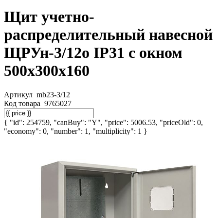
Щит учетно-
распределительный навесной
ЩРУн-3/12о IP31 с окном
500х300х160
Артикул
mb23-3/12
Код товара
9765027
{ "id": 254759, "canBuy": "Y", "price": 5006.53, "priceOld": 0,
"economy": 0, "number": 1, "multiplicity": 1 }