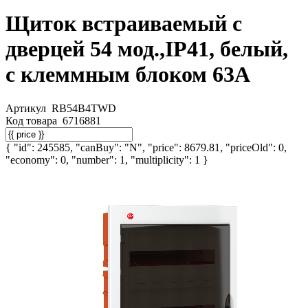
Щиток встраиваемый с
дверцей 54 мод.,IP41, белый,
с клеммным блоком 63А
Артикул
RB54B4TWD
Код товара
6716881
{ "id": 245585, "canBuy": "N", "price": 8679.81, "priceOld": 0,
"economy": 0, "number": 1, "multiplicity": 1 }